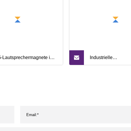
-Lautsprechermagnete im
Industrielle
ßhandel mit
Werkzeughalterkle
enförmigen, gebundenen
starker magnetische
rit-Sinter-Neodym-Eisen-
Schweißhalter mit 
-Magneten
Winkeln