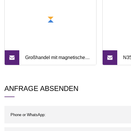
Großhandel mit magnetischem
N35
Messerblockständer aus
Gro
Bambus
bog
ANFRAGE ABSENDEN
Fer
Bor