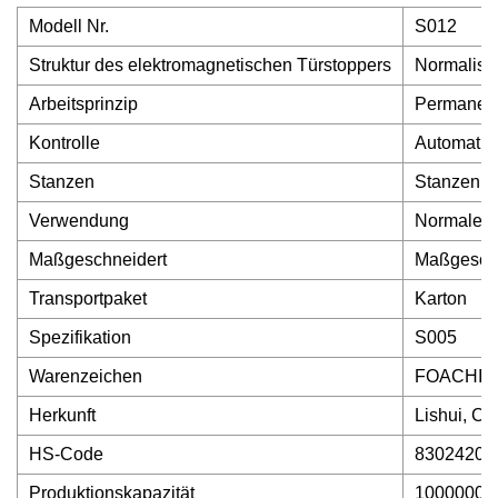
Modell Nr.
S012
Struktur des elektromagnetischen Türstoppers
Normalisie
Arbeitsprinzip
Permanen
Kontrolle
Automatis
Stanzen
Stanzen
Verwendung
Normale T
Maßgeschneidert
Maßgeschn
Transportpaket
Karton
Spezifikation
S005
Warenzeichen
FOACHI/
Herkunft
Lishui, Ch
HS-Code
83024200
Produktionskapazität
10000000