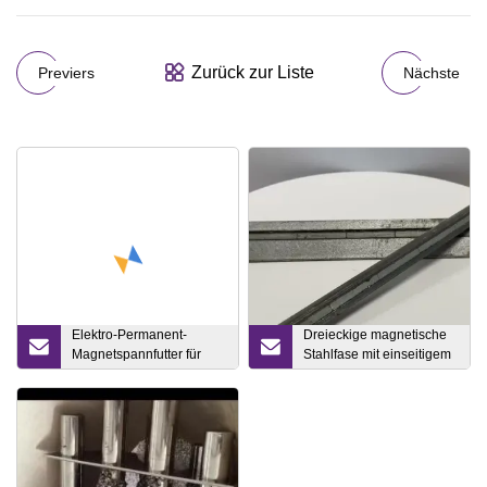
Zurück zur Liste
Previers
Nächste
Elektro-Permanent-
Dreieckige magnetische
Magnetspannfutter für
Stahlfase mit einseitigem
Drehmaschine,
Magnet
Bohrmaschine, Fräsen,
CNC-Maschine,
Magnethaltertisch