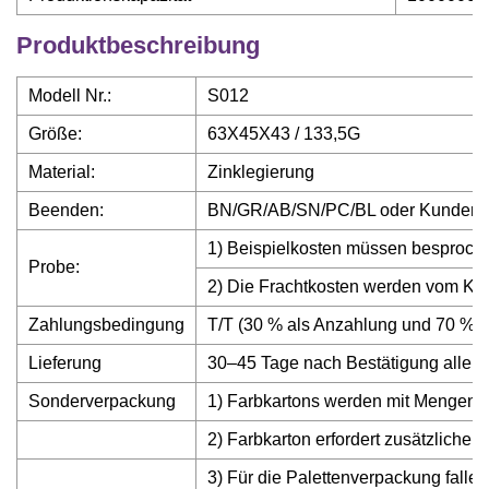
Produktbeschreibung
Modell Nr.:
S012
Größe:
63X45X43 / 133,5G
Material:
Zinklegierung
Beenden:
BN/GR/AB/SN/PC/BL oder Kundena
1) Beispielkosten müssen besproch
Probe:
2) Die Frachtkosten werden vom 
Zahlungsbedingung
T/T (30 % als Anzahlung und 70 % 
Lieferung
30–45 Tage nach Bestätigung aller B
Sonderverpackung
1) Farbkartons werden mit Mengen ü
2) Farbkarton erfordert zusätzliche 
3) Für die Palettenverpackung fallen