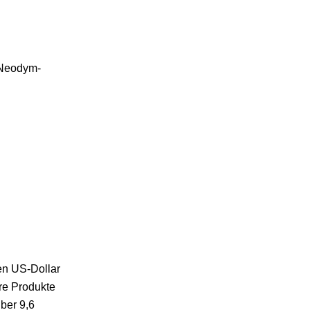
:Neodym-
en US-Dollar
re Produkte
ber 9,6