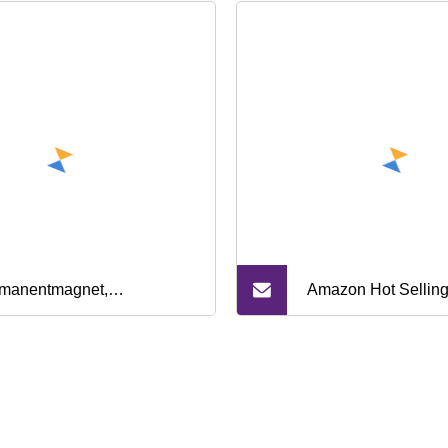
manentmagnet,
Amazon Hot Sellin
denspezifischer N50-N52-
Küchenmesserzube
ck-Neodym-Magnet,
Edelstahl Starker
dratischer, starker NdFeB-
Magnetstreifenstän