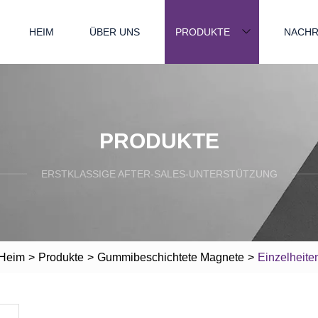
HEIM
ÜBER UNS
PRODUKTE
NACHR
PRODUKTE
ERSTKLASSIGE AFTER-SALES-UNTERSTÜTZUNG
Heim
>
Produkte
>
Gummibeschichtete Magnete
>
Einzelheite