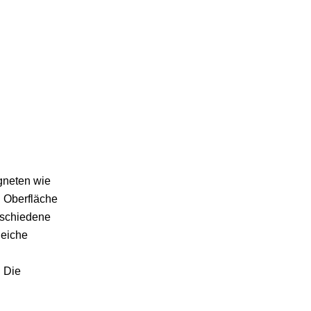
agneten wie
n Oberfläche
rschiedene
leiche
. Die