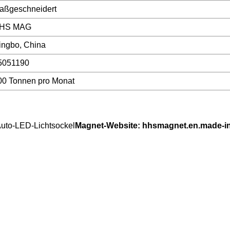
aßgeschneidert
HS MAG
ingbo, China
5051190
00 Tonnen pro Monat
uto-LED-Lichtsockel
Magnet-Website: hhsmagnet.en.made-i