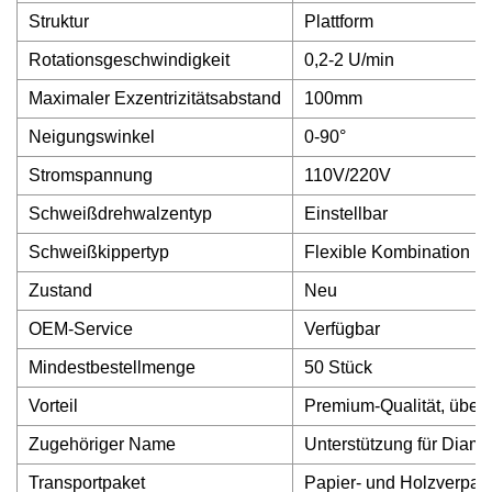
Struktur
Plattform
Rotationsgeschwindigkeit
0,2-2 U/min
Maximaler Exzentrizitätsabstand
100mm
Neigungswinkel
0-90°
Stromspannung
110V/220V
Schweißdrehwalzentyp
Einstellbar
Schweißkippertyp
Flexible Kombination
Zustand
Neu
OEM-Service
Verfügbar
Mindestbestellmenge
50 Stück
Vorteil
Premium-Qualität, über 
Zugehöriger Name
Unterstützung für Diam
Transportpaket
Papier- und Holzverpa