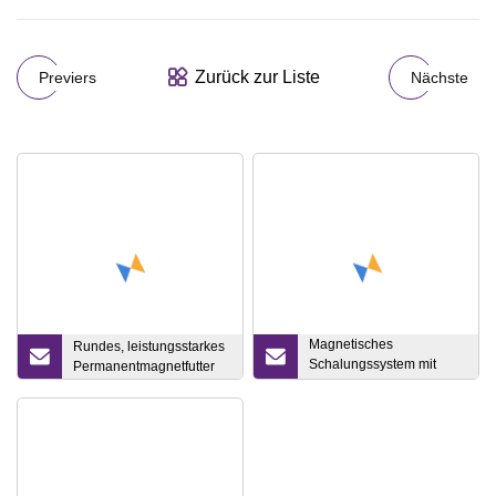
Zurück zur Liste
Previers
Nächste
Magnetisches
Rundes, leistungsstarkes
Schalungssystem mit
Permanentmagnetfutter
starker Haltekraft,
Plantage, Metall-
Fensterladen-Hardware,
weiße Magnetbox