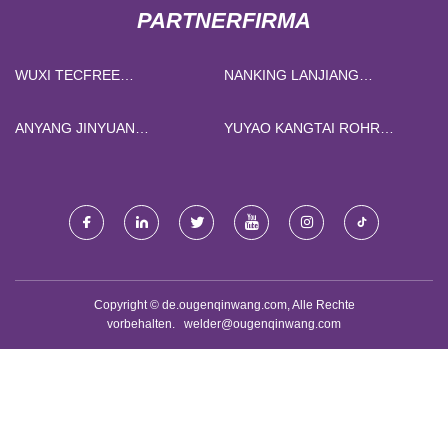
PARTNERFIRMA
WUXI TECFREE
NANKING LANJIANG
INTERNATIONAL TRADE CO.,
VERARBEITUNG
LTD
AUSRÜSTUNGEN CO., GMBH
ANYANG JINYUAN
YUYAO KANGTAI ROHR
VERSORGUNG KETTE
TECHNOLOGIE CO., LTD
MANAGEMENT CO., GMBH
Copyright © de.ougenqinwang.com, Alle Rechte
vorbehalten.
welder@ougenqinwang.com