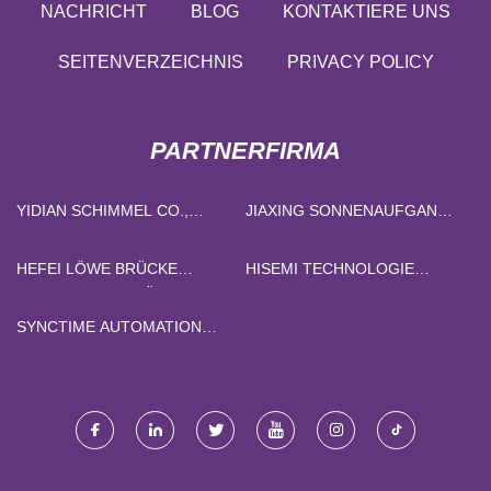
NACHRICHT
BLOG
KONTAKTIERE UNS
SEITENVERZEICHNIS
PRIVACY POLICY
PARTNERFIRMA
YIDIAN SCHIMMEL CO.,
JIAXING SONNENAUFGANG
GMBH.
IMPORT&EXPORT CO., LTD
HEFEI LÖWE BRÜCKE
HISEMI TECHNOLOGIE
FAHRZEUG VERKÄUFE CO.,
（PEKING） LTD.
LTD.
SYNCTIME AUTOMATION
TECH CO., BEGRENZT