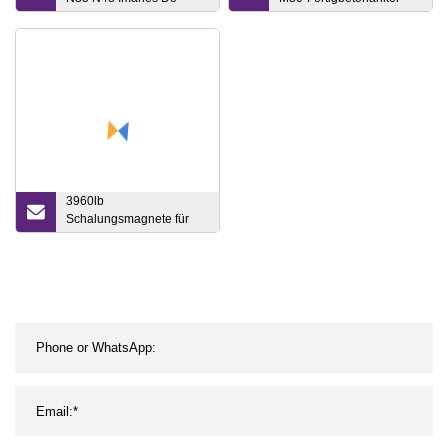
Neodimio Neodym-
und Stahlgewindehülse
Magnete in perfekter
Qualität
3960lb
Schalungsmagnete für
vorgefertigte
Betonschalungen