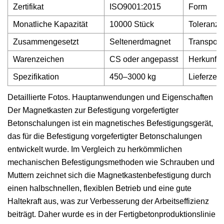
Zertifikat
ISO9001:2015
Form
Monatliche Kapazität
10000 Stück
Toleranz
Zusammengesetzt
Seltenerdmagnet
Transport
Warenzeichen
CS oder angepasst
Herkunft
Spezifikation
450–3000 kg
Lieferzeit
Detaillierte Fotos. Hauptanwendungen und Eigenschaften
Der Magnetkasten zur Befestigung vorgefertigter
Betonschalungen ist ein magnetisches Befestigungsgerät,
das für die Befestigung vorgefertigter Betonschalungen
entwickelt wurde. Im Vergleich zu herkömmlichen
mechanischen Befestigungsmethoden wie Schrauben und
Muttern zeichnet sich die Magnetkastenbefestigung durch
einen halbschnellen, flexiblen Betrieb und eine gute
Haltekraft aus, was zur Verbesserung der Arbeitseffizienz
beiträgt. Daher wurde es in der Fertigbetonproduktionslinie