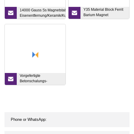
Y35 Material Block Ferrit
14000 Gauss Ss Magnetstab/Magnetstab zur
Barium Magnet
Eisenentfernung/Keramik/Kunststoff/Wasseraufbereitung
150X100X25
Permanentmagnet
Vorgefertigte
Betonschalungs-
Fensterladenabdeckung
Magnetischer
Schalungsmagnet zum
Verkauf