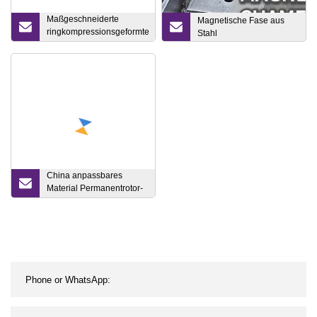
Maßgeschneiderte
Magnetische Fase aus
ringkompressionsgeformte
Stahl
Neodym-gebundene
NdFeB-Magnete
China anpassbares
Material Permanentrotor-
Magnetbaugruppe
Starker Magnet OEM